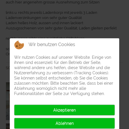
auch hier angenehm grosse Ausnehmung zum Sitzen
links u. rechts jeweils Ladenkorpi mit jeweils 3 Laden
Ladenverzinkungen von sehr guter Qualität
Laden helles Holz, aussen und innen lackiert
Auszugsschienen von sehr guter Qualität, Laden gleiten perfekt
rechts innen gibts eine zusätzliche Stiftablage
Wir benutzen Cookies
schön geformte Griffe, zur Mitte hin zulaufend
Originalschlüssel ist da und sperrt beide Laden
Wir nutzen Cookies auf unserer Website. Einige von
ihnen sind essenziell für den Betrieb der Seite,
während andere uns helfen, diese Website und die
SOLD
Nutzererfahrung zu verbessern (Tracking Cookies).
Sie können selbst entscheiden, ob Sie die Cookies
zulassen möchten. Bitte beachten Sie, dass bei einer
Ablehnung womöglich nicht mehr alle
Funktionalitäten der Seite zur Verfügung stehen.
Akzeptieren
Ablehnen