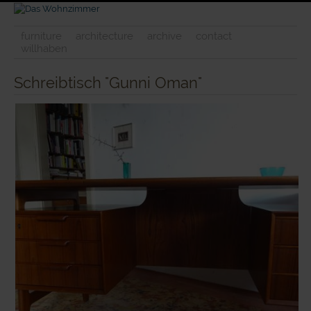
furniture
architecture
archive
contact
willhaben
Schreibtisch "Gunni Oman"