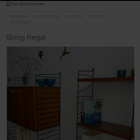
furniture
architecture
archive
contact
willhaben
String Regal