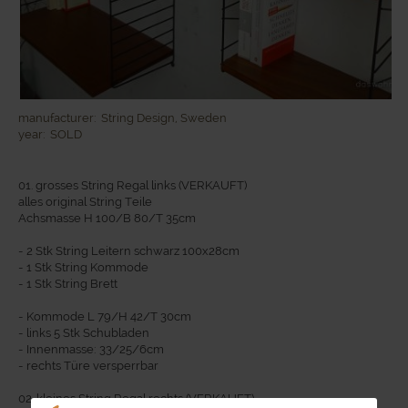
manufacturer:
String Design, Sweden
year:
SOLD
01. grosses String Regal links (VERKAUFT)
alles original String Teile
Achsmasse H 100/B 80/T 35cm
- 2 Stk String Leitern schwarz 100x28cm
- 1 Stk String Kommode
- 1 Stk String Brett
- Kommode L 79/H 42/T 30cm
- links 5 Stk Schubladen
- Innenmasse: 33/25/6cm
- rechts Türe versperrbar
02. kleines String Regal rechts (VERKAUFT)