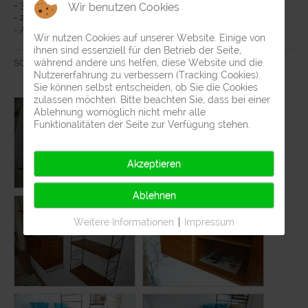
- 3 Original String Bretter
Wir benutzen Cookies
- 2 Wandleitern schwarz
- Achsmass 80/40/20cm
Wir nutzen Cookies auf unserer Website. Einige von
ihnen sind essenziell für den Betrieb der Seite,
während andere uns helfen, diese Website und die
SOLD
Nutzererfahrung zu verbessern (Tracking Cookies).
Sie können selbst entscheiden, ob Sie die Cookies
zulassen möchten. Bitte beachten Sie, dass bei einer
Ablehnung womöglich nicht mehr alle
Funktionalitäten der Seite zur Verfügung stehen.
Akzeptieren
Ablehnen
Weitere Informationen
|
Impressum