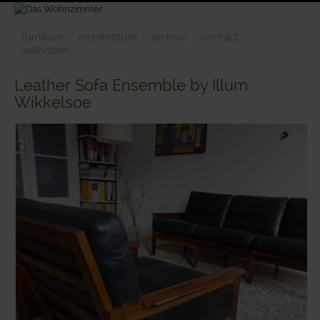
furniture
architecture
archive
contact
willhaben
Leather Sofa Ensemble by Illum
Wikkelsoe