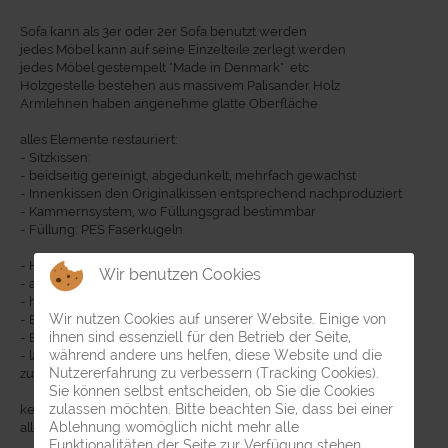
Sofa kann als 3er oder 2er Sofa benutzt werden
jedes Möbel kann auf seine Einzelteile zerlegt werden
jedes Möbel gestempelt "Made in Denmark" etc
Holzgestelle bestehen aus massivem Palisander Holz
Armlehnen haben angenehme glatte Oberfläche
alles Elemente restauriert:
- Sitzkissen:
- beidseitig gereinigt, abgedunkelt, mehrfach gewachst
- Innenkissen den Originalkissen entsprechend nachproduziert
- Kammernsystem, wo Füllungsgrad bestimmbar
- Füllung: PES Faserkugeln
- Holzgestelle:
Wir benutzen Cookies
- alles auf Einzelteile zerlegt, gereinigt
- händisch geschliffen, mehrfach neu geölt
Wir nutzen Cookies auf unserer Website. Einige von
- Bespannung neu aufgezogen
ihnen sind essenziell für den Betrieb der Seite,
- Bespannungsabdeckungen neu angefertigt
während andere uns helfen, diese Website und die
- laut Nummerierungen alle Teile original wieder
Nutzererfahrung zu verbessern (Tracking Cookies).
zusammengebaut
Sie können selbst entscheiden, ob Sie die Cookies
zulassen möchten. Bitte beachten Sie, dass bei einer
keinerlei alte Verunreinigungen mehr vorhanden
Ablehnung womöglich nicht mehr alle
alles neu und sauber
Funktionalitäten der Seite zur Verfügung stehen.