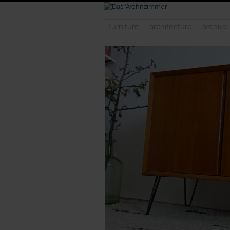
furniture
architecture
archive