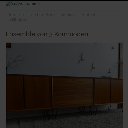
furniture
architecture
archive
contact
willhaben
Ensemble von 3 Kommoden