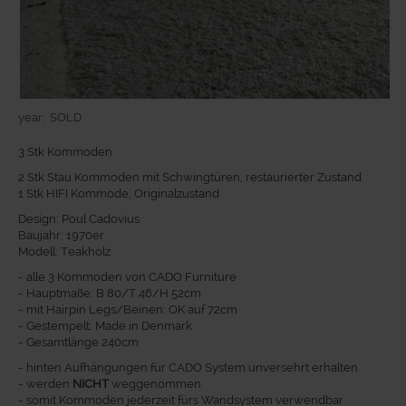
year:
SOLD
3 Stk Kommoden
2 Stk Stau Kommoden mit Schwingtüren, restaurierter Zustand
1 Stk HIFI Kommode, Originalzustand
Design: Poul Cadovius
Baujahr: 1970er
Modell: Teakholz
- alle 3 Kommoden von CADO Furniture
- Hauptmaße: B 80/T 46/H 52cm
- mit Hairpin Legs/Beinen: OK auf 72cm
- Gestempelt: Made in Denmark
- Gesamtlänge 240cm
- hinten Aufhängungen für CADO System unversehrt erhalten
- werden
NICHT
weggenommen
- somit Kommoden jederzeit fürs Wandsystem verwendbar