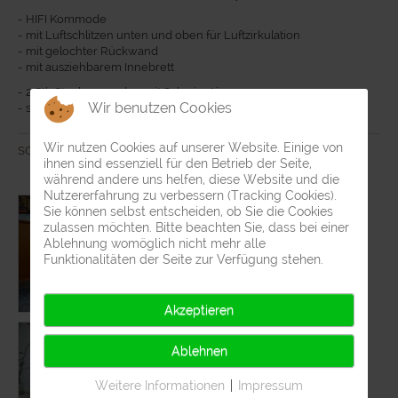
- HIFI Kommode
- mit Luftschlitzen unten und oben für Luftzirkulation
- mit gelochter Rückwand
- mit ausziehbarem Innebrett
- 2 Stk Staukommoden mit Schwingtüren
Wir benutzen Cookies
- schöner stabiler Schwingbelag
Wir nutzen Cookies auf unserer Website. Einige von
SOLD
ihnen sind essenziell für den Betrieb der Seite,
während andere uns helfen, diese Website und die
Nutzererfahrung zu verbessern (Tracking Cookies).
Sie können selbst entscheiden, ob Sie die Cookies
zulassen möchten. Bitte beachten Sie, dass bei einer
Ablehnung womöglich nicht mehr alle
Funktionalitäten der Seite zur Verfügung stehen.
Akzeptieren
Ablehnen
Weitere Informationen
|
Impressum