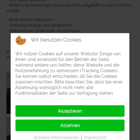
- hinten 2 Einkerbungen, bewusst nicht aufgefüllt wurden (s. Fotos
m Stift)
- Brett wurde restauriert
- Unterzug zerlegt, neu eingeleimt
- Steherlöcher Unterseite verschlossen
- abgeschliffen, mehrfach neu geölt
Wir benutzen Cookies
price: €
320
Wir nutzen Cookies auf unserer Website. Einige von
available
ihnen sind essenziell für den Betrieb der Seite,
während andere uns helfen, diese Website und die
Nutzererfahrung zu verbessern (Tracking Cookies).
Sie können selbst entscheiden, ob Sie die Cookies
zulassen möchten. Bitte beachten Sie, dass bei einer
Ablehnung womöglich nicht mehr alle
Funktionalitäten der Seite zur Verfügung stehen.
Akzeptieren
Ablehnen
Weitere Informationen
|
Impressum