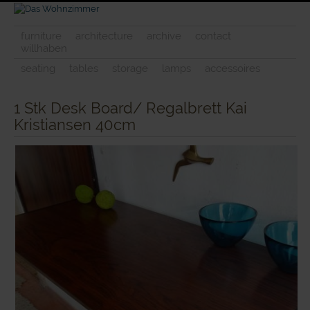
furniture
architecture
archive
contact
willhaben
seating
tables
storage
lamps
accessoires
1 Stk Desk Board/ Regalbrett Kai
Kristiansen 40cm